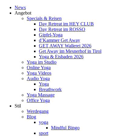
News
Angebot
Specials & Reisen
Day Retreat im HEY CLUB
Day Retreat im ROSSO
Gipfel-Yoga
d’Kammer Get Away
GET AWAY Wallerei 2026
Get Away im Mesnerhof in Tirol
Yoga & Eisbaden 2026
Yoga im Studio
Online Yoga
Yoga Videos
Audio Yoga
Yoga
Breathwork
Yoga Massage
Office Yoga
Stil
Werdegang
Blog
yoga
Mindful Bingo
sport