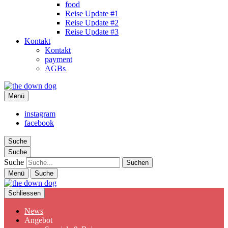
food
Reise Update #1
Reise Update #2
Reise Update #3
Kontakt
Kontakt
payment
AGBs
Menü
the down dog
Christina Ilchman
instagram
facebook
Suche
Suche
Suche
Menü
Suche
Schliessen
News
Angebot