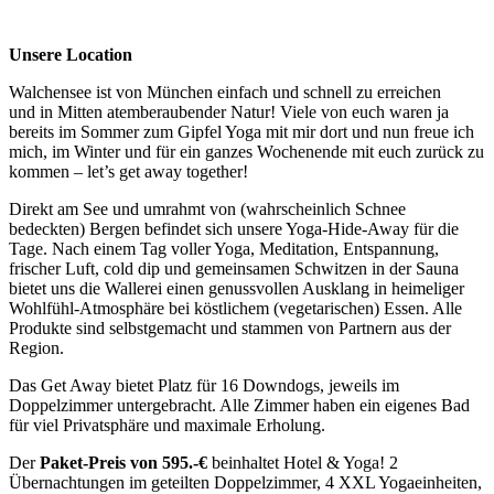
Unsere Location
Walchensee ist von München einfach und schnell zu erreichen
und in Mitten atemberaubender Natur! Viele von euch waren ja
bereits im Sommer zum Gipfel Yoga mit mir dort und nun freue ich
mich, im Winter und für ein ganzes Wochenende mit euch zurück zu
kommen – let’s get away together!
Direkt am See und umrahmt von (wahrscheinlich Schnee
bedeckten) Bergen befindet sich unsere Yoga-Hide-Away für die
Tage. Nach einem Tag voller Yoga, Meditation, Entspannung,
frischer Luft, cold dip und gemeinsamen Schwitzen in der Sauna
bietet uns die Wallerei einen genussvollen Ausklang in heimeliger
Wohlfühl-Atmosphäre bei köstlichem (vegetarischen) Essen. Alle
Produkte sind selbstgemacht und stammen von Partnern aus der
Region.
Das Get Away bietet Platz für 16 Downdogs, jeweils im
Doppelzimmer untergebracht. Alle Zimmer haben ein eigenes Bad
für viel Privatsphäre und maximale Erholung.
Der
Paket-Preis von 595.-€
beinhaltet Hotel & Yoga! 2
Übernachtungen im geteilten Doppelzimmer, 4 XXL Yogaeinheiten,