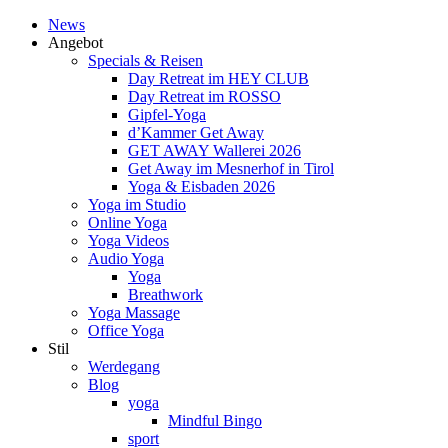
News
Angebot
Specials & Reisen
Day Retreat im HEY CLUB
Day Retreat im ROSSO
Gipfel-Yoga
d’Kammer Get Away
GET AWAY Wallerei 2026
Get Away im Mesnerhof in Tirol
Yoga & Eisbaden 2026
Yoga im Studio
Online Yoga
Yoga Videos
Audio Yoga
Yoga
Breathwork
Yoga Massage
Office Yoga
Stil
Werdegang
Blog
yoga
Mindful Bingo
sport