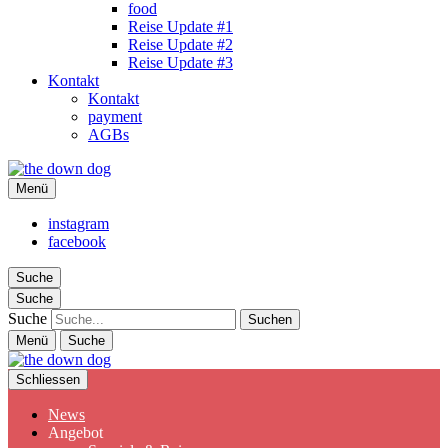
food
Reise Update #1
Reise Update #2
Reise Update #3
Kontakt
Kontakt
payment
AGBs
the down dog
Menü
Christina Ilchman
instagram
facebook
Suche
Suche
Suche
Menü
Suche
Schliessen
News
Angebot