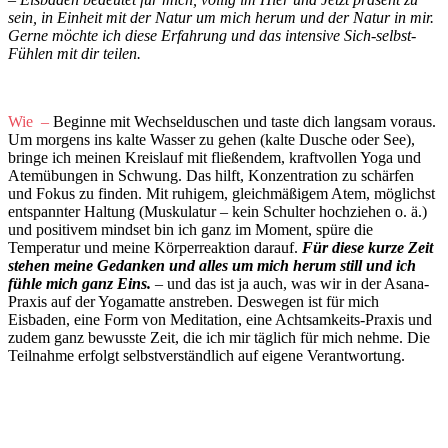
sein, in Einheit mit der Natur um mich herum und der Natur in mir.
Gerne möchte ich diese Erfahrung und das intensive Sich-selbst-
Fühlen mit dir teilen.
Wie –
Beginne mit Wechselduschen und taste dich langsam voraus.
Um morgens ins kalte Wasser zu gehen (kalte Dusche oder See),
bringe ich meinen Kreislauf mit fließendem, kraftvollen Yoga und
Atemübungen in Schwung. Das hilft, Konzentration zu schärfen
und Fokus zu finden. Mit ruhigem, gleichmäßigem Atem, möglichst
entspannter Haltung (Muskulatur – kein Schulter hochziehen o. ä.)
und positivem mindset bin ich ganz im Moment, spüre die
Temperatur und meine Körperreaktion darauf.
Für diese kurze Zeit
stehen meine Gedanken und alles um mich herum still und ich
fühle mich ganz Eins.
– und das ist ja auch, was wir in der Asana-
Praxis auf der Yogamatte anstreben. Deswegen ist für mich
Eisbaden, eine Form von Meditation, eine Achtsamkeits-Praxis und
zudem ganz bewusste Zeit, die ich mir täglich für mich nehme. Die
Teilnahme erfolgt selbstverständlich auf eigene Verantwortung.