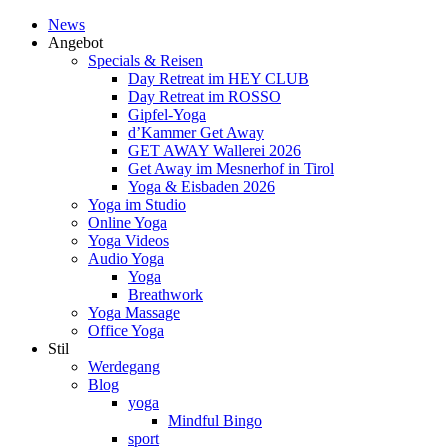
News
Angebot
Specials & Reisen
Day Retreat im HEY CLUB
Day Retreat im ROSSO
Gipfel-Yoga
d’Kammer Get Away
GET AWAY Wallerei 2026
Get Away im Mesnerhof in Tirol
Yoga & Eisbaden 2026
Yoga im Studio
Online Yoga
Yoga Videos
Audio Yoga
Yoga
Breathwork
Yoga Massage
Office Yoga
Stil
Werdegang
Blog
yoga
Mindful Bingo
sport