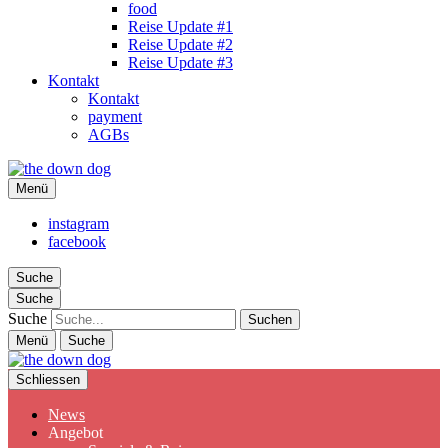
food
Reise Update #1
Reise Update #2
Reise Update #3
Kontakt
Kontakt
payment
AGBs
the down dog
Menü
Christina Ilchman
instagram
facebook
Suche
Suche
Suche
Menü
Suche
Schliessen
News
Angebot