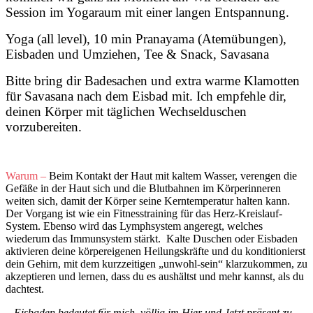
Session im Yogaraum mit einer langen Entspannung.
Yoga (all level), 10 min Pranayama (Atemübungen),
Eisbaden und Umziehen, Tee & Snack, Savasana
Bitte bring dir Badesachen und extra warme Klamotten
für Savasana nach dem Eisbad mit. Ich empfehle dir,
deinen Körper mit täglichen Wechselduschen
vorzubereiten.
Warum –
Beim Kontakt der Haut mit kaltem Wasser, verengen die
Gefäße in der Haut sich und die Blutbahnen im Körperinneren
weiten sich, damit der Körper seine Kerntemperatur halten kann.
Der Vorgang ist wie ein Fitnesstraining für das Herz-Kreislauf-
System. Ebenso wird das Lymphsystem angeregt, welches
wiederum das Immunsystem stärkt. Kalte Duschen oder Eisbaden
aktivieren deine körpereigenen Heilungskräfte und du konditionierst
dein Gehirn, mit dem kurzzeitigen „unwohl-sein“ klarzukommen, zu
akzeptieren und lernen, dass du es aushältst und mehr kannst, als du
dachtest.
– Eisbaden bedeutet für mich, völlig im Hier und Jetzt präsent zu