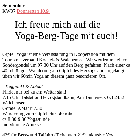
September
KW37
Donnerstag 10.9.
Ich freue mich auf die
Yoga-Berg-Tage mit euch!
Gipfel-Yoga ist eine Veranstaltung in Kooperation mit dem
Tourismusverband Kochel- & Walchensee. Wir werden mit einer
Sondergondel um 07.30 Uhr auf den Berg gefahren. Nach einer ca.
40 minütigen Wanderung am Gipfel des Herzogstand angelangt
üben wir 60min Yoga an diesem ganz besonderen Ort.
–Treffpunkt & Ablauf
Findet nur bei gutem Wetter statt!
7.15 Uhr Talstation Herzogstandbahn, Am Tanneneck 6, 82432
Walchensee
Gondel Abfahrt 7.30
Wanderung zum Gipfel circa 40 min
ca 8.30-9.30 Yogastunde
individuelle Abreise
42€ für Berg- und Talfahrt (Ticketwert 21€) inklusive Yoga