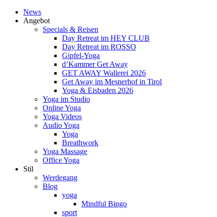
News
Angebot
Specials & Reisen
Day Retreat im HEY CLUB
Day Retreat im ROSSO
Gipfel-Yoga
d’Kammer Get Away
GET AWAY Wallerei 2026
Get Away im Mesnerhof in Tirol
Yoga & Eisbaden 2026
Yoga im Studio
Online Yoga
Yoga Videos
Audio Yoga
Yoga
Breathwork
Yoga Massage
Office Yoga
Stil
Werdegang
Blog
yoga
Mindful Bingo
sport