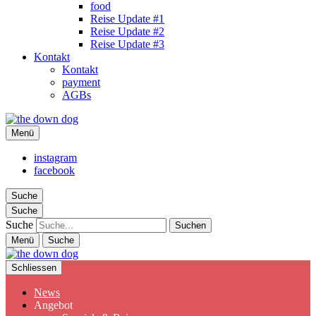
food
Reise Update #1
Reise Update #2
Reise Update #3
Kontakt
Kontakt
payment
AGBs
the down dog
Menü
Christina Ilchman
instagram
facebook
Suche
Suche
Suche
Menü
Suche
Schliessen
News
Angebot