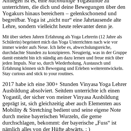
Anliegen ist es, eine
nachhaltige
Yogastunde zu
unterrichten, die dich und deine Bewegungen über den
Yogakurs hinaus bereichern – gelenkschonend und
begreifbar. Yoga ist „nicht nur“ eine Jahrtausende alte
Lehre, sondern vielleicht heute relevanter denn je.
Mit über sieben Jahren Erfahrung als Yoga Lehrerin (12 Jahre als
Schülerin) begeistert mich das Yoga Unterrichten nach wie vor
immer wieder aufs Neue. Ich liebe es, abwechslungsreiche,
durchdachte Stunden zu konzipieren. Neugierig, was in der Gruppe
damit entsteht bin ich ständig am dazu lernen und freue mich über
jeden Impuls. Nur so, durch Wiederholung, Austausch und
Erfahrung können sich Bewegung und Erleben weiterentwickeln.
Stay curious and stick to your routines.
2017 habe ich eine 300+ Stunden Vinyasa Yoga Lehrer
Ausbildung absolviert. Seitdem unterrichte ich einen
Yogastil, der sicher von meiner Vinyasa Ausbildung
geprägt ist, sich gleichzeitig aber auch Elementen aus
Mobility & Stretching bedient und seine eigene Note
durch meine bayerischen Wurzeln, die gerne
durchschlagen, bekommt: der bayerische „Fuss“ ist
nämlich alles von der Hüfte abwärts. ; )