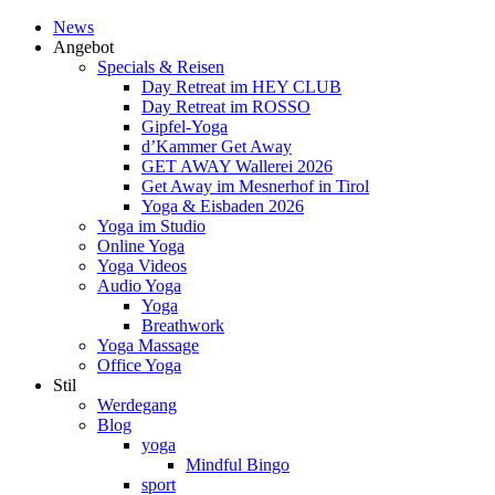
News
Angebot
Specials & Reisen
Day Retreat im HEY CLUB
Day Retreat im ROSSO
Gipfel-Yoga
d’Kammer Get Away
GET AWAY Wallerei 2026
Get Away im Mesnerhof in Tirol
Yoga & Eisbaden 2026
Yoga im Studio
Online Yoga
Yoga Videos
Audio Yoga
Yoga
Breathwork
Yoga Massage
Office Yoga
Stil
Werdegang
Blog
yoga
Mindful Bingo
sport