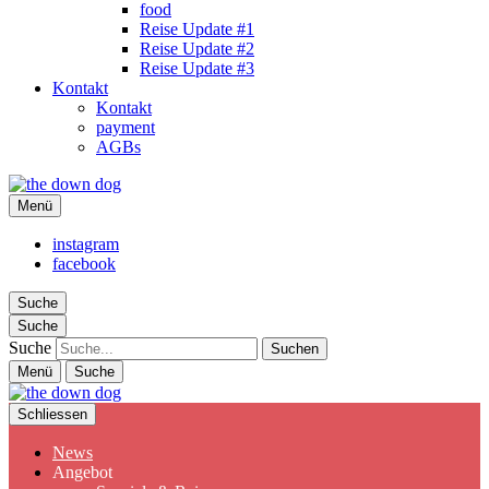
food
Reise Update #1
Reise Update #2
Reise Update #3
Kontakt
Kontakt
payment
AGBs
the down dog
Menü
Christina Ilchman
instagram
facebook
Suche
Suche
Suche
Menü
Suche
Schliessen
News
Angebot