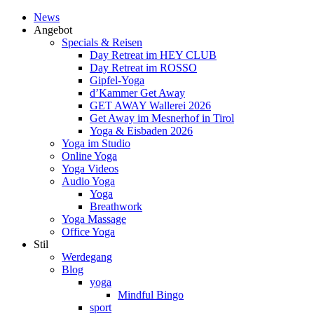
News
Angebot
Specials & Reisen
Day Retreat im HEY CLUB
Day Retreat im ROSSO
Gipfel-Yoga
d’Kammer Get Away
GET AWAY Wallerei 2026
Get Away im Mesnerhof in Tirol
Yoga & Eisbaden 2026
Yoga im Studio
Online Yoga
Yoga Videos
Audio Yoga
Yoga
Breathwork
Yoga Massage
Office Yoga
Stil
Werdegang
Blog
yoga
Mindful Bingo
sport