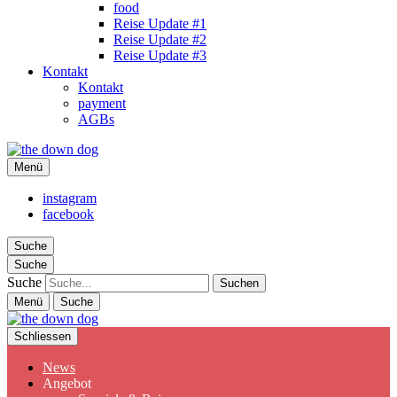
food
Reise Update #1
Reise Update #2
Reise Update #3
Kontakt
Kontakt
payment
AGBs
the down dog
Menü
Christina Ilchman
instagram
facebook
Suche
Suche
Suche
Menü
Suche
Schliessen
News
Angebot