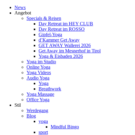
News
Angebot
Specials & Reisen
Day Retreat im HEY CLUB
Day Retreat im ROSSO
Gipfel-Yoga
d’Kammer Get Away
GET AWAY Wallerei 2026
Get Away im Mesnerhof in Tirol
Yoga & Eisbaden 2026
Yoga im Studio
Online Yoga
Yoga Videos
Audio Yoga
Yoga
Breathwork
Yoga Massage
Office Yoga
Stil
Werdegang
Blog
yoga
Mindful Bingo
sport