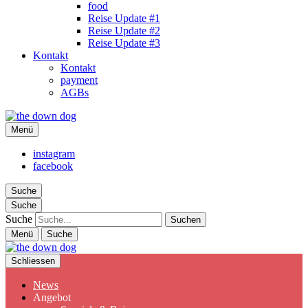
food
Reise Update #1
Reise Update #2
Reise Update #3
Kontakt
Kontakt
payment
AGBs
the down dog
Menü
Christina Ilchman
instagram
facebook
Suche
Suche
Suche
Menü
Suche
Schliessen
News
Angebot