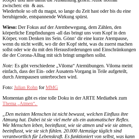
zwischen: ein & aus.
Wiederhole so oft du magst, so lange du Zeit hast oder bis du eine
beruhigende, entspannende Wirkung spürst.
Wieso:
Der Fokus auf der Atembewegung, dem Zählen, den
körperliche Empfindungen -all das bringt uns vom Kopf in den
Körper, vom Denken ins Sein. Gönn‘ dir eine kurze Atempause,
wenn du nicht weißt, wo dir der Kopf steht, was du zuerst machen
sollst oder wie du mit den Herausforderungen und Einschränkungen
die der Corona-Alltag mit sich bringt umgehen sollst.
Note:
Es gibt verschiedene „Viloma“ Atemübungen. Viloma meint
einfach, dass der Ein- oder Ausatem-Vorgang in Teile aufgeteilt,
durch Atempausen unterbrochen wird.
Foto:
Julian Rohn
for
MMG
Momentan gibt es eine tolle Doku in der ARTE Mediathek zum
Thema „Atmen“.
„Den meisten Menschen ist nicht bewusst, welchen Einfluss ihre
Atmung hat. Dabei ist sie viel mehr als ein automatischer Reflex.
Wie Menschen leben, beeinflusst, wie sie atmen und wie sie atmen,
beeinflusst, wie sie sich fühlen. 20.000 Atemzüge täglich sind
verantwortlich für Lebenskraft. Es funktioniert von selbst, was kann