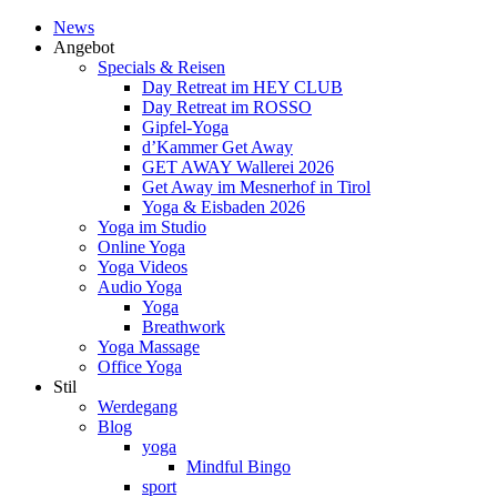
News
Angebot
Specials & Reisen
Day Retreat im HEY CLUB
Day Retreat im ROSSO
Gipfel-Yoga
d’Kammer Get Away
GET AWAY Wallerei 2026
Get Away im Mesnerhof in Tirol
Yoga & Eisbaden 2026
Yoga im Studio
Online Yoga
Yoga Videos
Audio Yoga
Yoga
Breathwork
Yoga Massage
Office Yoga
Stil
Werdegang
Blog
yoga
Mindful Bingo
sport