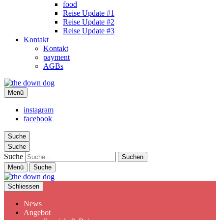
food
Reise Update #1
Reise Update #2
Reise Update #3
Kontakt
Kontakt
payment
AGBs
the down dog
Menü
Christina Ilchman
instagram
facebook
Suche
Suche
Suche
Menü
Suche
Schliessen
News
Angebot