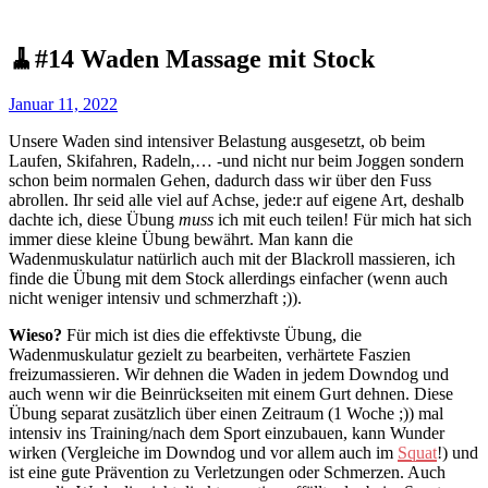
🧹#14 Waden Massage mit Stock
Januar 11, 2022
Unsere Waden sind intensiver Belastung ausgesetzt, ob beim
Laufen, Skifahren, Radeln,… -und nicht nur beim Joggen sondern
schon beim normalen Gehen, dadurch dass wir über den Fuss
abrollen. Ihr seid alle viel auf Achse, jede:r auf eigene Art, deshalb
dachte ich, diese Übung
muss
ich mit euch teilen! Für mich hat sich
immer diese kleine Übung bewährt. Man kann die
Wadenmuskulatur natürlich auch mit der Blackroll massieren, ich
finde die Übung mit dem Stock allerdings einfacher (wenn auch
nicht weniger intensiv und schmerzhaft ;)).
Wieso?
Für mich ist dies die effektivste Übung, die
Wadenmuskulatur gezielt zu bearbeiten, verhärtete Faszien
freizumassieren. Wir dehnen die Waden in jedem Downdog und
auch wenn wir die Beinrückseiten mit einem Gurt dehnen. Diese
Übung separat zusätzlich über einen Zeitraum (1 Woche ;)) mal
intensiv ins Training/nach dem Sport einzubauen, kann Wunder
wirken (Vergleiche im Downdog und vor allem auch im
Squat
!) und
ist eine gute Prävention zu Verletzungen oder Schmerzen. Auch