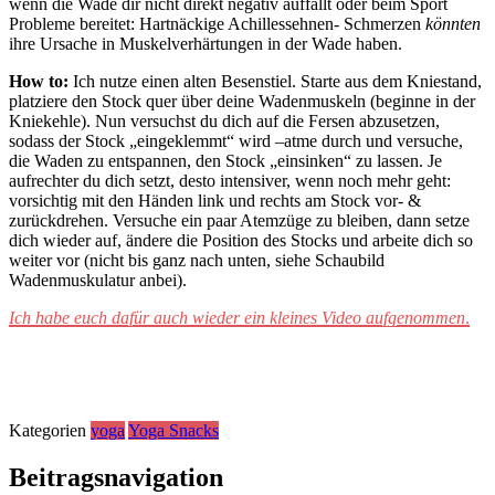
wenn die Wade dir nicht direkt negativ auffällt oder beim Sport
Probleme bereitet: Hartnäckige Achillessehnen- Schmerzen
könnten
ihre Ursache in Muskelverhärtungen in der Wade haben.
How to:
Ich nutze einen alten Besenstiel. Starte aus dem Kniestand,
platziere den Stock quer über deine Wadenmuskeln (beginne in der
Kniekehle). Nun versuchst du dich auf die Fersen abzusetzen,
sodass der Stock „eingeklemmt“ wird –atme durch und versuche,
die Waden zu entspannen, den Stock „einsinken“ zu lassen. Je
aufrechter du dich setzt, desto intensiver, wenn noch mehr geht:
vorsichtig mit den Händen link und rechts am Stock vor- &
zurückdrehen. Versuche ein paar Atemzüge zu bleiben, dann setze
dich wieder auf, ändere die Position des Stocks und arbeite dich so
weiter vor (nicht bis ganz nach unten, siehe Schaubild
Wadenmuskulatur anbei).
Ich habe euch dafür auch wieder ein kleines Video aufgenommen
.
Kategorien
yoga
Yoga Snacks
Beitragsnavigation