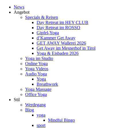
News
Angebot
Specials & Reisen
Day Retreat im HEY CLUB
Day Retreat im ROSSO
Gipfel-Yoga
d’Kammer Get Away
GET AWAY Wallerei 2026
Get Away im Mesnerhof in Tirol
Yoga & Eisbaden 2026
Yoga im Studio
Online Yoga
Yoga Videos
Audio Yoga
Yoga
Breathwork
Yoga Massage
Office Yoga
Stil
Werdegang
Blog
yoga
Mindful Bingo
sport