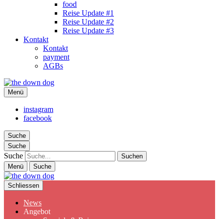
food
Reise Update #1
Reise Update #2
Reise Update #3
Kontakt
Kontakt
payment
AGBs
the down dog
Menü
Christina Ilchman
instagram
facebook
Suche
Suche
Suche
Menü
Suche
Schliessen
News
Angebot