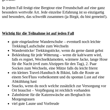
In jedem Fall festigt eine Bergtour eine Freundschaft auf eine ganz
besonders wertvolle Art. Jede einzelne Erfahrung ist so einzigartig
und besonders, das schweißt zusammen (ja Birgit, du bist gemeint!).
Wichtig für die Teilnahme ist auf jeden Fall
gute eingelaufene Wanderschuhe – eventuell noch leichte
Trekking/Laufschuhe zum Wechseln
Wanderstöcke/ Trekkingstöcke, wenn du gerne damit gehst
Bekleidung für jede Witterung – wenn dir kalt/warm wird,
falls es regnet, Wechselklamotten, wärmere Jacke, lange Hose
für die Nacht (evtl zum Abzippen für den Tag), 2. Paar
Socken zum Wechseln, eine Mütze falls du leicht frierst
ein kleines Travel-Handtuch & Bikini, falls die Route an
einem See/Fluss vorbeikommt und du spontan Lust auf eine
Abkühlung hast
Snacks, wenn du noch welche zusätzlich zur Versorgung vor
Ort brauchst – Verpflegung ist reichlich vorhanden
Zahnbürste für die Katzenwäsche am Bergbach im
Morgengrauen
viel gute Laune und Vorfreude