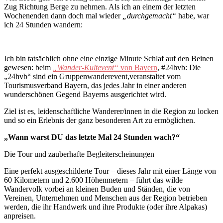
Zug Richtung Berge zu nehmen. Als ich an einem der letzten
Wochenenden dann doch mal wieder
„durchgemacht“
habe, war
ich 24 Stunden wandern:
Ich bin tatsächlich ohne eine einzige Minute Schlaf auf den Beinen
gewesen: beim
„Wander-Kultevent“
von Bayern
, #24hvb: Die
„24hvb“ sind ein Gruppenwanderevent,veranstaltet vom
Tourismusverband Bayern, das jedes Jahr in einer anderen
wunderschönen Gegend Bayerns ausgerichtet wird.
Ziel ist es, leidenschaftliche Wanderer/innen in die Region zu locken
und so ein Erlebnis der ganz besonderen Art zu ermöglichen.
„Wann warst DU das letzte Mal 24 Stunden wach?“
Die Tour und zauberhafte Begleiterscheinungen
Eine perfekt ausgeschilderte Tour – dieses Jahr mit einer Länge von
60 Kilometern und 2.600 Höhenmetern – führt das wilde
Wandervolk vorbei an kleinen Buden und Ständen, die von
Vereinen, Unternehmen und Menschen aus der Region betrieben
werden, die ihr Handwerk und ihre Produkte (oder ihre Alpakas)
anpreisen.