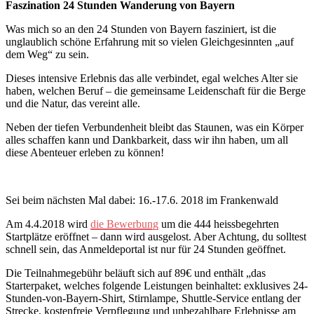
Faszination 24 Stunden Wanderung von Bayern
Was mich so an den 24 Stunden von Bayern fasziniert, ist die
unglaublich schöne Erfahrung mit so vielen Gleichgesinnten „auf
dem Weg“ zu sein.
Dieses intensive Erlebnis das alle verbindet, egal welches Alter sie
haben, welchen Beruf – die gemeinsame Leidenschaft für die Berge
und die Natur, das vereint alle.
Neben der tiefen Verbundenheit bleibt das Staunen, was ein Körper
alles schaffen kann und Dankbarkeit, dass wir ihn haben, um all
diese Abenteuer erleben zu können!
Sei beim nächsten Mal dabei: 16.-17.6. 2018 im Frankenwald
Am 4.4.2018 wird
die Bewerbung
um die 444 heissbegehrten
Startplätze eröffnet – dann wird ausgelost. Aber Achtung, du solltest
schnell sein, das Anmeldeportal ist nur für 24 Stunden geöffnet.
Die Teilnahmegebühr beläuft sich auf 89€ und enthält „das
Starterpaket, welches folgende Leistungen beinhaltet: exklusives 24-
Stunden-von-Bayern-Shirt, Stirnlampe, Shuttle-Service entlang der
Strecke, kostenfreie Verpflegung und unbezahlbare Erlebnisse am