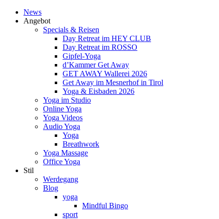
News
Angebot
Specials & Reisen
Day Retreat im HEY CLUB
Day Retreat im ROSSO
Gipfel-Yoga
d’Kammer Get Away
GET AWAY Wallerei 2026
Get Away im Mesnerhof in Tirol
Yoga & Eisbaden 2026
Yoga im Studio
Online Yoga
Yoga Videos
Audio Yoga
Yoga
Breathwork
Yoga Massage
Office Yoga
Stil
Werdegang
Blog
yoga
Mindful Bingo
sport