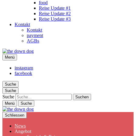
food
Reise Update #1
Reise Update #2
Reise Update #3
Kontakt
Kontakt
payment
AGBs
the down dog
Menü
Christina Ilchman
instagram
facebook
Suche
Suche
Suche
Menü
Suche
Schliessen
News
Angebot