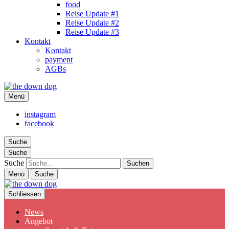
food
Reise Update #1
Reise Update #2
Reise Update #3
Kontakt
Kontakt
payment
AGBs
the down dog
Menü
Christina Ilchman
instagram
facebook
Suche
Suche
Suche
Menü
Suche
Schliessen
News
Angebot