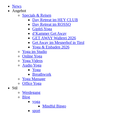
News
Angebot
Specials & Reisen
Day Retreat im HEY CLUB
Day Retreat im ROSSO
Gipfel-Yoga
d’Kammer Get Away
GET AWAY Wallerei 2026
Get Away im Mesnerhof in Tirol
Yoga & Eisbaden 2026
Yoga im Studio
Online Yoga
Yoga Videos
Audio Yoga
Yoga
Breathwork
Yoga Massage
Office Yoga
Stil
Werdegang
Blog
yoga
Mindful Bingo
sport