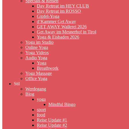
Specials & Reisen
Day Retreat im HEY CLUB
Day Retreat im ROSSO
Gipfel-Yoga
d’Kammer Get Away
GET AWAY Wallerei 2026
Get Away im Mesnerhof in Tirol
Yoga & Eisbaden 2026
Yoga im Studio
Online Yoga
Yoga Videos
Audio Yoga
Yoga
Breathwork
Yoga Massage
Office Yoga
Stil
Werdegang
Blog
yoga
Mindful Bingo
sport
food
Reise Update #1
Reise Update #2