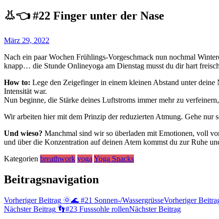
👃👈 #22 Finger unter der Nase
März 29, 2022
Nach ein paar Wochen Frühlings-Vorgeschmack nun nochmal Wintereinbru
knapp… die Stunde Onlineyoga am Dienstag musst du dir hart freischauf
How to:
Lege den Zeigefinger in einem kleinen Abstand unter deine
Intensität war.
Nun beginne, die Stärke deines Luftstroms immer mehr zu verfeinern,
Wir arbeiten hier mit dem Prinzip der reduzierten Atmung. Gehe nur 
Und wieso?
Manchmal sind wir so überladen mit Emotionen, voll von I
und über die Konzentration auf deinen Atem kommst du zur Ruhe und
Kategorien
breathwork
yoga
Yoga Snacks
Beitragsnavigation
Vorheriger Beitrag
🌞🌊 #21 Sonnen-/Wassergrüsse
Vorheriger Beitra
Nächster Beitrag
👣#23 Fusssohle rollen
Nächster Beitrag