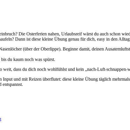
ch? Die Osterferien nahen, Urlaubsreif wärst du auch schon wieder, ab
eln? Dann ist diese kleine Übung genau für dich, easy in den Alltag zu
 Nasenlöcher (über der Oberlippe). Beginne damit, deinen Ausatemluft
 bis du kaum noch was spürst.
so weit, dass du dich noch wohlfühlst und kein „nach-Luft-schnappen-w
nput und mit Reizen überflutet: diese kleine Übung täglich mehrmals e
 entspannst.
g