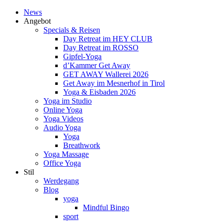
News
Angebot
Specials & Reisen
Day Retreat im HEY CLUB
Day Retreat im ROSSO
Gipfel-Yoga
d’Kammer Get Away
GET AWAY Wallerei 2026
Get Away im Mesnerhof in Tirol
Yoga & Eisbaden 2026
Yoga im Studio
Online Yoga
Yoga Videos
Audio Yoga
Yoga
Breathwork
Yoga Massage
Office Yoga
Stil
Werdegang
Blog
yoga
Mindful Bingo
sport