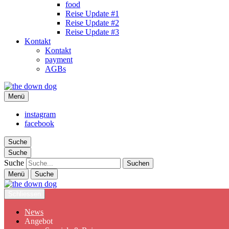
food
Reise Update #1
Reise Update #2
Reise Update #3
Kontakt
Kontakt
payment
AGBs
the down dog
Menü
Christina Ilchman
instagram
facebook
Suche
Suche
Suche
Menü
Suche
Schliessen
News
Angebot