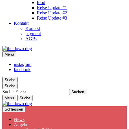
food
Reise Update #1
Reise Update #2
Reise Update #3
Kontakt
Kontakt
payment
AGBs
the down dog
Menü
Christina Ilchman
instagram
facebook
Suche
Suche
Suche
Menü
Suche
Schliessen
News
Angebot