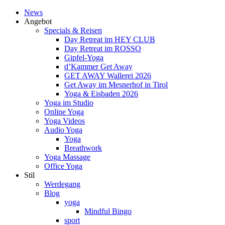
News
Angebot
Specials & Reisen
Day Retreat im HEY CLUB
Day Retreat im ROSSO
Gipfel-Yoga
d’Kammer Get Away
GET AWAY Wallerei 2026
Get Away im Mesnerhof in Tirol
Yoga & Eisbaden 2026
Yoga im Studio
Online Yoga
Yoga Videos
Audio Yoga
Yoga
Breathwork
Yoga Massage
Office Yoga
Stil
Werdegang
Blog
yoga
Mindful Bingo
sport