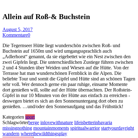
Allein auf Roß-& Buchstein
August 5, 2017
Kommentare
0
Die Tegernseer Hütte liegt wunderschön zwischen Roß- und
Buchstein auf 1650m und wird umgangssprachlich auch
„Adlerhorst“ genannt, da sie eigebettet wie ein Nest zwischen den
zwei Gipfeln liegt.
Die unterschiedlichen Zustiege führen zwischen
2 und 4 Stunden über Weiden und Wiesen auf die Hütte. Von der
Terrasse hat man wunderschönen Fernblick in die Alpen. Die
beliebte Tour und somit die Gipfel und Hütte sind an schönen Tagen
sehr voll. Wer dennoch gerne ein paar ruhige, einsame Momente
dort genießen will, sollte auf der Hütte übernachten. Der Roßstein-
Gipfel in nur 10 Minuten von der Hütte aus einfach zu erreichen -
deswegen bietet es sich an den Sonnenuntergang dort oben zu
genießen.
…und/oder den Sonnenaufgang und das Frühstück!
Kategorien
sport
Schlagwörter
berge
inlovewithnature
lifeisbetterinbavaria
missingnothing
mountainmoments
spiritualwarrior
startyourdayright
wandern
wherethewildthingsplay