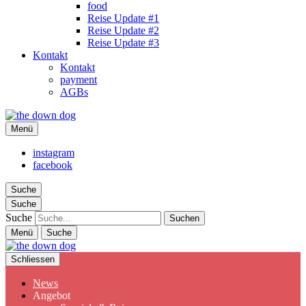
food
Reise Update #1
Reise Update #2
Reise Update #3
Kontakt
Kontakt
payment
AGBs
the down dog
Menü
Christina Ilchman
instagram
facebook
Suche
Suche
Suche
Menü
Suche
Schliessen
News
Angebot