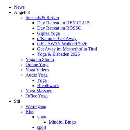
News
Angebot
Specials & Reisen
Day Retreat im HEY CLUB
Day Retreat im ROSSO
Gipfel-Yoga
d’Kammer Get Away
GET AWAY Wallerei 2026
Get Away im Mesnerhof in Tirol
Yoga & Eisbaden 2026
Yoga im Studio
Online Yoga
Yoga Videos
Audio Yoga
Yoga
Breathwork
Yoga Massage
Office Yoga
Stil
Werdegang
Blog
yoga
Mindful Bingo
sport