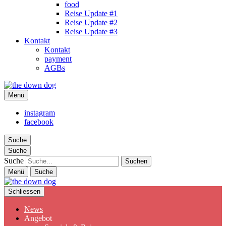
food
Reise Update #1
Reise Update #2
Reise Update #3
Kontakt
Kontakt
payment
AGBs
the down dog
Menü
Christina Ilchman
instagram
facebook
Suche
Suche
Suche
Menü
Suche
Schliessen
News
Angebot