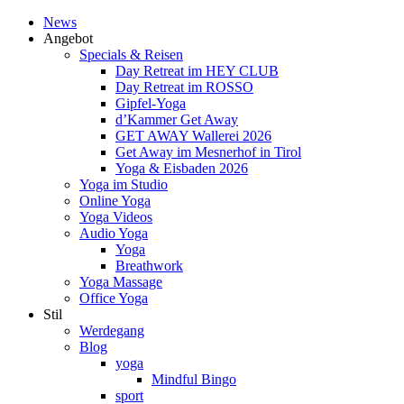
News
Angebot
Specials & Reisen
Day Retreat im HEY CLUB
Day Retreat im ROSSO
Gipfel-Yoga
d’Kammer Get Away
GET AWAY Wallerei 2026
Get Away im Mesnerhof in Tirol
Yoga & Eisbaden 2026
Yoga im Studio
Online Yoga
Yoga Videos
Audio Yoga
Yoga
Breathwork
Yoga Massage
Office Yoga
Stil
Werdegang
Blog
yoga
Mindful Bingo
sport