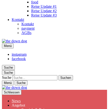
food
Reise Update #1
Reise Update #2
Reise Update #3
Kontakt
Kontakt
payment
AGBs
the down dog
Menü
Christina Ilchman
instagram
facebook
Suche
Suche
Suche
Menü
Suche
Schliessen
News
Angebot