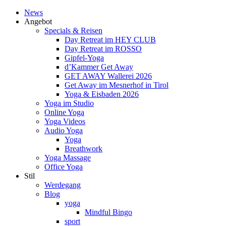
News
Angebot
Specials & Reisen
Day Retreat im HEY CLUB
Day Retreat im ROSSO
Gipfel-Yoga
d’Kammer Get Away
GET AWAY Wallerei 2026
Get Away im Mesnerhof in Tirol
Yoga & Eisbaden 2026
Yoga im Studio
Online Yoga
Yoga Videos
Audio Yoga
Yoga
Breathwork
Yoga Massage
Office Yoga
Stil
Werdegang
Blog
yoga
Mindful Bingo
sport