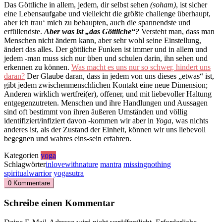
Das Göttliche in allem, jedem, dir selbst sehen
(soham)
, ist sicher
eine Lebensaufgabe und vielleicht die größte challenge überhaupt,
aber ich trau‘ mich zu behaupten, auch die spannendste und
erfüllendste.
Aber was ist „das Göttliche“?
Versteht man, dass man
Menschen nicht ändern kann, aber sehr wohl seine Einstellung,
ändert das alles. Der göttliche Funken ist immer und in allem und
jedem -man muss sich nur üben und schulen darin, ihn sehen und
erkennen zu können.
Was macht es uns nur so schwer, hindert uns
daran?
Der Glaube daran, dass in jedem von uns dieses „etwas“ ist,
gibt jedem zwischenmenschlichen Kontakt eine neue Dimension;
Anderen wirklich wertfrei(er), offener, und mit liebevoller Haltung
entgegenzutreten. Menschen und ihre Handlungen und Aussagen
sind oft bestimmt von ihren äußeren Umständen und völlig
identifiziert/infiziert davon -kommen wir aber in
Yoga
, was nichts
anderes ist, als der Zustand der Einheit, können wir uns liebevoll
begegnen und wahres eins-sein erfahren.
Kategorien
yoga
Schlagwörter
inlovewithnature
mantra
missingnothing
spiritualwarrior
yogasutra
0 Kommentare
Schreibe einen Kommentar