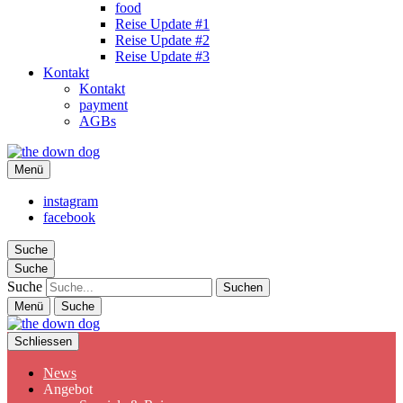
food
Reise Update #1
Reise Update #2
Reise Update #3
Kontakt
Kontakt
payment
AGBs
the down dog
Menü
Christina Ilchman
instagram
facebook
Suche
Suche
Suche
Menü
Suche
Schliessen
News
Angebot