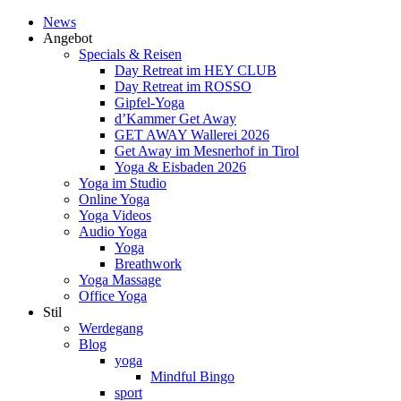
News
Angebot
Specials & Reisen
Day Retreat im HEY CLUB
Day Retreat im ROSSO
Gipfel-Yoga
d’Kammer Get Away
GET AWAY Wallerei 2026
Get Away im Mesnerhof in Tirol
Yoga & Eisbaden 2026
Yoga im Studio
Online Yoga
Yoga Videos
Audio Yoga
Yoga
Breathwork
Yoga Massage
Office Yoga
Stil
Werdegang
Blog
yoga
Mindful Bingo
sport