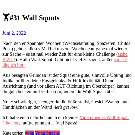
🏋️#31 Wall Squats
Juni 2, 2022
Nach den entspannten Wochen (Wechselatmung, Spazieren, Childs
Pose) geht es dieses Mal bei unserer Wocheneaufgabe mal wieder
zur Sache – es ist mal wieder Zeit für eine kleine Challenge (
siehe
KW13
): Hallo Wall-Squat! Gibt nicht viel zu sagen, außer
squat it
like it’s hot!
Aus besagten Gründen ist der Squat eine gute, sinnvolle Übung und
Indikator über deine Fussgelenks- & Hüftflexibilität. Deine
Ausrichtung (und vor allem AUF-Richtung im Oberkörper) kannst
du gut checken und verbessern, indem du Wall-Squats übst.
Note: schwieriger, je enger du die Füße stellst, Gesicht/Wange und
Handflächen an der Wand
-let’s get low!
Ich habe euch natürlich auch ein kleines
Video meiner Wall-Squat-
Challenge
aufgenommen… Viel Spass!
Kategorien
yoga
Yoga Snacks