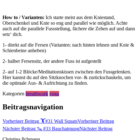
How to / Varianten:
Ich starte meist aus dem Kniestand,
Oberschenkel und Knie so eng und parallel wie möglich. Achte
auch auf die parallele Fussstellung, fächere die Zehen auf und dann
setz‘ dich.
1- direkt auf die Fersen (Varianten: nach hinten lehnen und Knie &
Schienbeine anheben)
2- halber Fersensitz, der andere Fuss ist aufgestellt
2- auf 1-2 Blöcke/Meditationskissen zwischen den Fussgelenken.
Hier kannst du auf den Sitzknochen vor- & zurückschaukeln, um
die optimale Aus- & Aufrichtung zu finden.
Kategorien
breathwork
yoga
Beitragsnavigation
Vorheriger Beitrag
🏋️#31 Wall Squats
Vorheriger Beitrag
Nächster Beitrag
🦦 #33 Bauchatmung
Nächster Beitrag
Christina Ilchmann