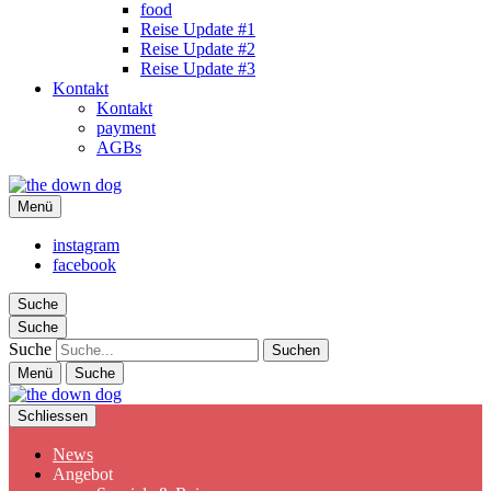
food
Reise Update #1
Reise Update #2
Reise Update #3
Kontakt
Kontakt
payment
AGBs
the down dog
Menü
Christina Ilchman
instagram
facebook
Suche
Suche
Suche
Menü
Suche
Schliessen
News
Angebot