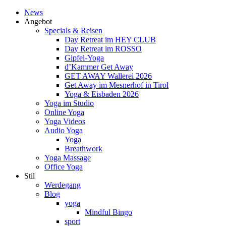
News
Angebot
Specials & Reisen
Day Retreat im HEY CLUB
Day Retreat im ROSSO
Gipfel-Yoga
d’Kammer Get Away
GET AWAY Wallerei 2026
Get Away im Mesnerhof in Tirol
Yoga & Eisbaden 2026
Yoga im Studio
Online Yoga
Yoga Videos
Audio Yoga
Yoga
Breathwork
Yoga Massage
Office Yoga
Stil
Werdegang
Blog
yoga
Mindful Bingo
sport