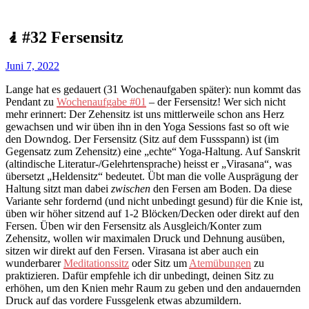
🧎#32 Fersensitz
Juni 7, 2022
Lange hat es gedauert (31 Wochenaufgaben später): nun kommt das
Pendant zu
Wochenaufgabe #01
– der Fersensitz! Wer sich nicht
mehr erinnert: Der Zehensitz ist uns mittlerweile schon ans Herz
gewachsen und wir üben ihn in den Yoga Sessions fast so oft wie
den Downdog. Der Fersensitz (Sitz auf dem Fussspann) ist (im
Gegensatz zum Zehensitz) eine „echte“ Yoga-Haltung. Auf Sanskrit
(altindische Literatur-/Gelehrtensprache) heisst er „Virasana“, was
übersetzt „Heldensitz“ bedeutet. Übt man die volle Ausprägung der
Haltung sitzt man dabei
zwischen
den Fersen am Boden. Da diese
Variante sehr fordernd (und nicht unbedingt gesund) für die Knie ist,
üben wir höher sitzend auf 1-2 Blöcken/Decken oder direkt auf den
Fersen. Üben wir den Fersensitz als Ausgleich/Konter zum
Zehensitz, wollen wir maximalen Druck und Dehnung ausüben,
sitzen wir direkt auf den Fersen. Virasana ist aber auch ein
wunderbarer
Meditationssitz
oder Sitz um
Atemübungen
zu
praktizieren. Dafür empfehle ich dir unbedingt, deinen Sitz zu
erhöhen, um den Knien mehr Raum zu geben und den andauernden
Druck auf das vordere Fussgelenk etwas abzumildern.