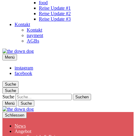
food
Reise Update #1
Reise Update #2
Reise Update #3
Kontakt
Kontakt
payment
AGBs
the down dog
Menü
Christina Ilchman
instagram
facebook
Suche
Suche
Suche
Menü
Suche
Schliessen
News
Angebot