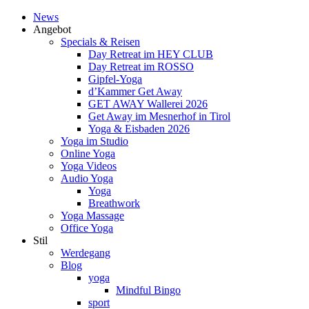
News
Angebot
Specials & Reisen
Day Retreat im HEY CLUB
Day Retreat im ROSSO
Gipfel-Yoga
d’Kammer Get Away
GET AWAY Wallerei 2026
Get Away im Mesnerhof in Tirol
Yoga & Eisbaden 2026
Yoga im Studio
Online Yoga
Yoga Videos
Audio Yoga
Yoga
Breathwork
Yoga Massage
Office Yoga
Stil
Werdegang
Blog
yoga
Mindful Bingo
sport