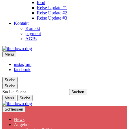
food
Reise Update #1
Reise Update #2
Reise Update #3
Kontakt
Kontakt
payment
AGBs
the down dog
Menü
Christina Ilchman
instagram
facebook
Suche
Suche
Suche
Menü
Suche
Schliessen
News
Angebot