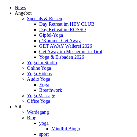
News
Angebot
Specials & Reisen
Day Retreat im HEY CLUB
Day Retreat im ROSSO
Gipfel-Yoga
d’Kammer Get Away
GET AWAY Wallerei 2026
Get Away im Mesnerhof in Tirol
Yoga & Eisbaden 2026
Yoga im Studio
Online Yoga
Yoga Videos
Audio Yoga
Yoga
Breathwork
Yoga Massage
Office Yoga
Stil
Werdegang
Blog
yoga
Mindful Bingo
sport